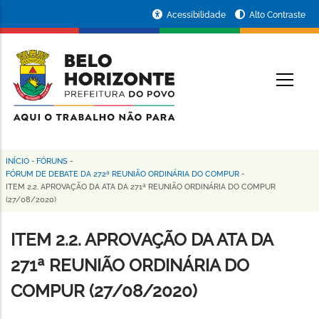
Pular
Portal
Acessibilidade
Alto Contraste
para
da
o
conteúdo
Prefeitura
O
principal
de
Belo
Horizonte
INÍCIO
-
FÓRUNS
-
Trilha
FÓRUM DE DEBATE DA 272ª REUNIÃO ORDINÁRIA DO COMPUR
-
ITEM 2.2. APROVAÇÃO DA ATA DA 271ª REUNIÃO ORDINÁRIA DO COMPUR
de
(27/08/2020)
navegação
ITEM 2.2. APROVAÇÃO DA ATA DA
271ª REUNIÃO ORDINÁRIA DO
COMPUR (27/08/2020)