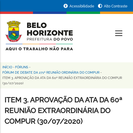
Pular
Portal
Acessibilidade
Alto Contraste
para
da
o
conteúdo
Prefeitura
O
principal
de
Belo
Horizonte
INÍCIO
-
FÓRUNS
-
Trilha
FÓRUM DE DEBATE DA 271ª REUNIÃO ORDINÁRIA DO COMPUR
-
ITEM 3. APROVAÇÃO DA ATA DA 60ª REUNIÃO EXTRAORDINÁRIA DO COMPUR
de
(30/07/2020)
navegação
ITEM 3. APROVAÇÃO DA ATA DA 60ª
REUNIÃO EXTRAORDINÁRIA DO
COMPUR (30/07/2020)