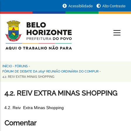
Pular
Portal
Acessibilidade
Alto Contraste
para
da
o
conteúdo
Prefeitura
O
principal
de
Belo
Horizonte
INÍCIO
-
FÓRUNS
-
Trilha
FÓRUM DE DEBATE DA 269ª REUNIÃO ORDINÁRIA DO COMPUR
-
4.2. REIV EXTRA MINAS SHOPPING
de
navegação
4.2. REIV EXTRA MINAS SHOPPING
4.2. Reiv Extra Minas Shopping
Comentar