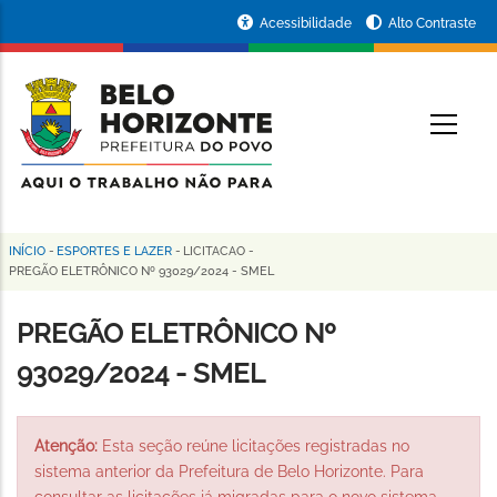
Pular
Portal
Acessibilidade
Alto Contraste
para
da
o
conteúdo
Prefeitura
O
principal
de
Belo
Horizonte
INÍCIO
-
ESPORTES E LAZER
-
LICITACAO
-
Trilha
PREGÃO ELETRÔNICO Nº 93029/2024 - SMEL
de
PREGÃO ELETRÔNICO Nº
navegação
93029/2024 - SMEL
Atenção:
Esta seção reúne licitações registradas no
sistema anterior da Prefeitura de Belo Horizonte. Para
consultar as licitações já migradas para o novo sistema,