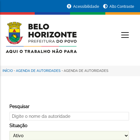
Pular
Portal
Acessibilidade
Alto Contraste
para
da
o
conteúdo
Prefeitura
O
principal
de
Belo
Horizonte
INÍCIO
-
AGENDA DE AUTORIDADES
-
AGENDA DE AUTORIDADES
Trilha
de
navegação
Pesquisar
Situação