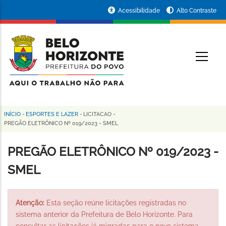
Pular
Portal
Acessibilidade
Alto Contraste
para
da
o
conteúdo
Prefeitura
O
principal
de
Belo
Horizonte
INÍCIO
-
ESPORTES E LAZER
-
LICITACAO
-
Trilha
PREGÃO ELETRÔNICO Nº 019/2023 - SMEL
de
PREGÃO ELETRÔNICO Nº 019/2023 -
navegação
SMEL
Atenção:
Esta seção reúne licitações registradas no
sistema anterior da Prefeitura de Belo Horizonte. Para
consultar as licitações já migradas para o novo sistema,