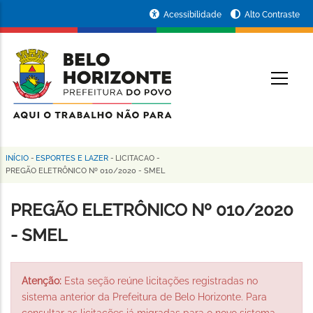
Pular
Portal
Acessibilidade
Alto Contraste
para
da
o
conteúdo
Prefeitura
O
principal
de
Belo
Horizonte
INÍCIO
-
ESPORTES E LAZER
-
LICITACAO
-
Trilha
PREGÃO ELETRÔNICO Nº 010/2020 - SMEL
de
PREGÃO ELETRÔNICO Nº 010/2020
navegação
- SMEL
Atenção:
Esta seção reúne licitações registradas no
sistema anterior da Prefeitura de Belo Horizonte. Para
consultar as licitações já migradas para o novo sistema,