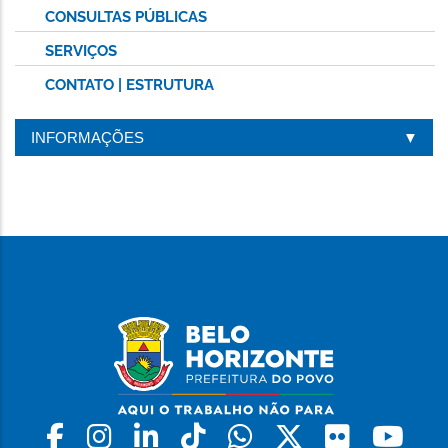
CONSULTAS PÚBLICAS
SERVIÇOS
CONTATO | ESTRUTURA
INFORMAÇÕES
Facebook
Instagram
Linkedin
Tiktok
Whatsapp
X
Flickr
Yo