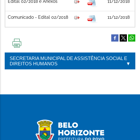
Edital 02/2018 e Anexos
11/12/2018
Comunicado - Edital 02/2018
11/12/2018
IMPRIMIR
ESTA
SECRETARIA MUNICIPAL DE ASSISTÊNCIA SOCIAL E
PÁGINA
DIREITOS HUMANOS