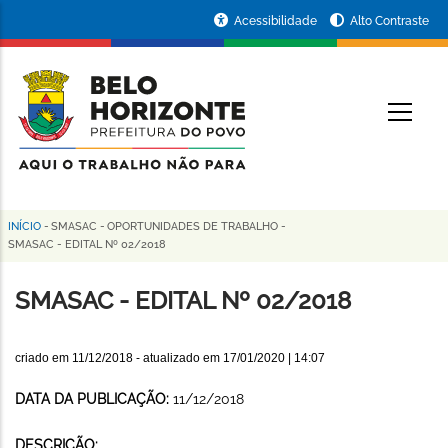
Pular
Portal
Acessibilidade
Alto Contraste
para
da
o
conteúdo
Prefeitura
O
principal
de
Belo
Horizonte
INÍCIO
-
SMASAC
-
OPORTUNIDADES DE TRABALHO
-
Trilha
SMASAC - EDITAL Nº 02/2018
de
SMASAC - EDITAL Nº 02/2018
navegação
criado em
11/12/2018
- atualizado em
17/01/2020 | 14:07
DATA DA PUBLICAÇÃO:
11/12/2018
DESCRIÇÃO: