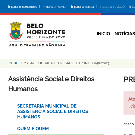
Pular
Ir para o conteúdo |
Ir para o menu |
Ir para a busca |
Ir para o rodapé |
Ir 
para
o
conteúdo
principal
INÍCIO
NOTÍCIAS
INÍCIO
-
SMASAC
-
LICITACAO
-
PREGÃO ELETRÔNICO 048/2023
Trilha
de
Assistência Social e Direitos
PR
navegação
Humanos
Ate
SECRETARIA MUNICIPAL DE
lic
ASSISTÊNCIA SOCIAL E DIREITOS
HUMANOS
criado
QUEM É QUEM