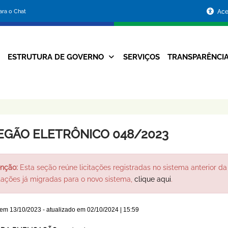
Portal
para o Chat
Ace
da
Prefeitura
ESTRUTURA DE GOVERNO
SERVIÇOS
TRANSPARÊNCI
Navegação
de
Principal
Belo
Horizonte
EGÃO ELETRÔNICO 048/2023
nção:
Esta seção reúne licitações registradas no sistema anterior da 
itações já migradas para o novo sistema,
clique aqui
.
 em
13/10/2023
- atualizado em
02/10/2024 | 15:59