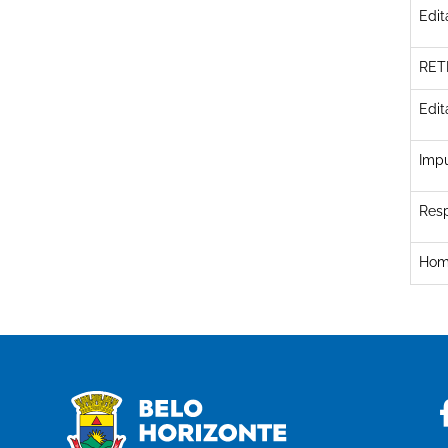
Edit
RETI
Edit
Impu
Res
Homo