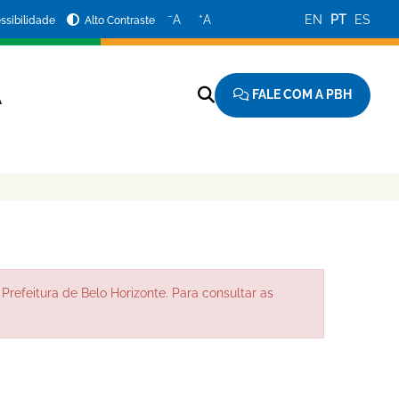
−
+
A
A
EN
PT
ES
ssibilidade
Alto Contraste
FALE COM A PBH
A
Prefeitura de Belo Horizonte. Para consultar as