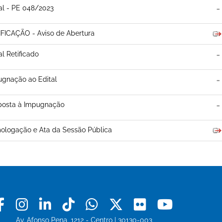
al - PE 048/2023
FICAÇÃO - Aviso de Abertura
al Retificado
gnação ao Edital
posta à Impugnação
logação e Ata da Sessão Pública
Facebook
Instagram
Linkedin
Tiktok
Whatsapp
X
Flickr
Youtu
Av. Afonso Pena, 1212 - Centro | 30130-003