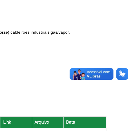
ze) caldeirões industriais gás/vapor.
Link
Arquivo
Data