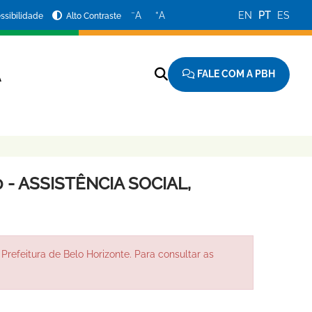
−
+
A
A
EN
PT
ES
ssibilidade
Alto Contraste
FALE COM A PBH
A
- ASSISTÊNCIA SOCIAL,
Prefeitura de Belo Horizonte. Para consultar as