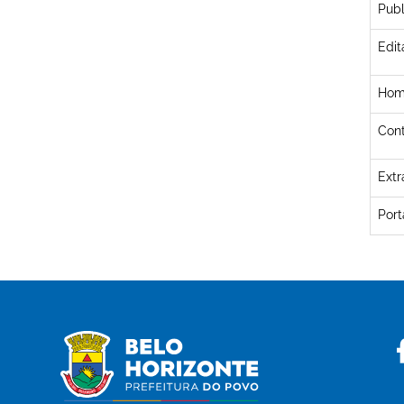
Publ
Edit
Hom
Cont
Extr
Por