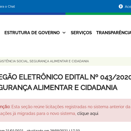
Portal
para o Chat
Ace
da
Prefeitura
ESTRUTURA DE GOVERNO
SERVIÇOS
TRANSPARÊNCI
Navegação
de
Principal
Belo
SISTÊNCIA SOCIAL, SEGURANÇA ALIMENTAR E CIDADANIA
Horizonte
EGÃO ELETRÔNICO EDITAL Nº 043/2020 
GURANÇA ALIMENTAR E CIDADANIA
nção:
Esta seção reúne licitações registradas no sistema anterior da 
itações já migradas para o novo sistema,
clique aqui
.