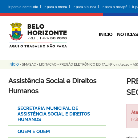
Pular
Ir para o conteúdo |
Ir para o menu |
Ir para a busca |
Ir para o rodapé |
Ir 
para
o
conteúdo
principal
INÍCIO
NOTÍCIAS
INÍCIO
-
SMASAC
-
LICITACAO
-
PREGÃO ELETRÔNICO EDITAL Nº 043/2020 - AS
Trilha
de
Assistência Social e Direitos
PR
navegação
Humanos
SE
SECRETARIA MUNICIPAL DE
Ate
ASSISTÊNCIA SOCIAL E DIREITOS
HUMANOS
lic
QUEM É QUEM