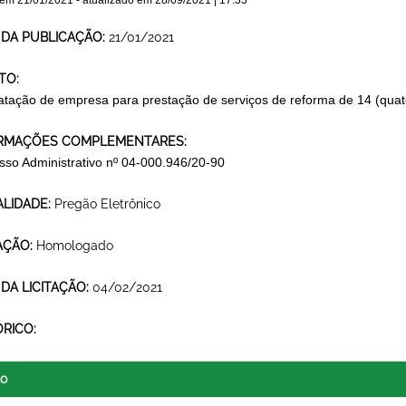
 em
21/01/2021
- atualizado em
28/09/2021 | 17:33
 DA PUBLICAÇÃO:
21/01/2021
TO:
atação de empresa para prestação de serviços de reforma de 14 (quator
RMAÇÕES COMPLEMENTARES:
sso Administrativo nº 04-000.946/20-90
LIDADE:
Pregão Eletrônico
AÇÃO:
Homologado
 DA LICITAÇÃO:
04/02/2021
ÓRICO:
lo