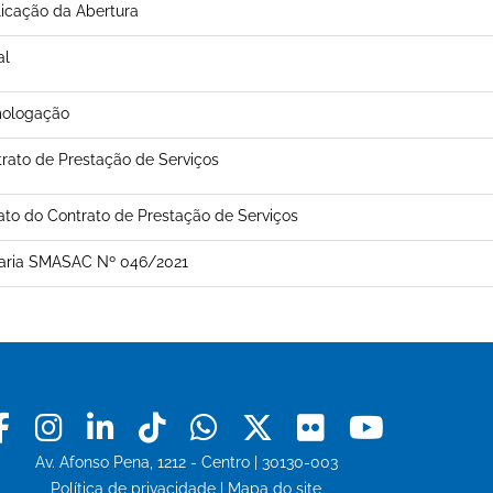
icação da Abertura
al
ologação
rato de Prestação de Serviços
ato do Contrato de Prestação de Serviços
taria SMASAC Nº 046/2021
Facebook
Instagram
Linkedin
Tiktok
Whatsapp
X
Flickr
Youtu
Av. Afonso Pena, 1212 - Centro | 30130-003
Política de privacidade
|
Mapa do site