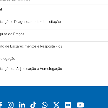
al
ficação e Reagendamento da Licitação
uisa de Preços
do de Esclarecimentos e Resposta - 01
ologação
ficação da Adjudicação e Homologação
Facebook
Instagram
Linkedin
Tiktok
Whatsapp
X
Flickr
Youtu