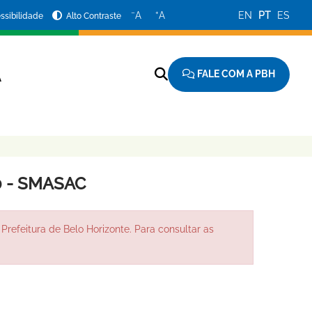
−
+
A
A
EN
PT
ES
ssibilidade
Alto Contraste
FALE COM A PBH
A
0 - SMASAC
Prefeitura de Belo Horizonte. Para consultar as