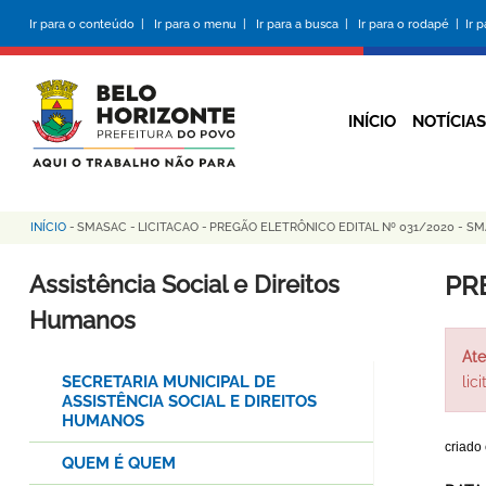
Pular
Ir para o conteúdo |
Ir para o menu |
Ir para a busca |
Ir para o rodapé |
Ir 
para
o
conteúdo
principal
INÍCIO
NOTÍCIAS
INÍCIO
-
SMASAC
-
LICITACAO
-
PREGÃO ELETRÔNICO EDITAL Nº 031/2020 - S
Trilha
de
Assistência Social e Direitos
PR
navegação
Humanos
Ate
SECRETARIA MUNICIPAL DE
lic
ASSISTÊNCIA SOCIAL E DIREITOS
HUMANOS
criado
QUEM É QUEM