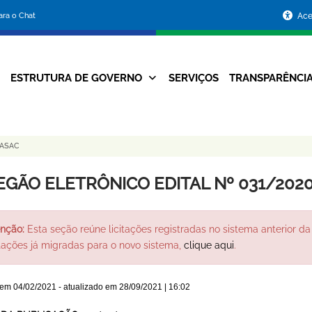
Portal
para o Chat
Ace
da
Prefeitura
ESTRUTURA DE GOVERNO
SERVIÇOS
TRANSPARÊNCI
Navegação
de
Principal
Belo
MASAC
Horizonte
EGÃO ELETRÔNICO EDITAL Nº 031/202
nção:
Esta seção reúne licitações registradas no sistema anterior da 
itações já migradas para o novo sistema,
clique aqui
.
 em
04/02/2021
- atualizado em
28/09/2021 | 16:02