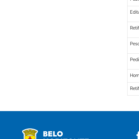
Edit
Reti
Pesq
Pedi
Hom
Reti