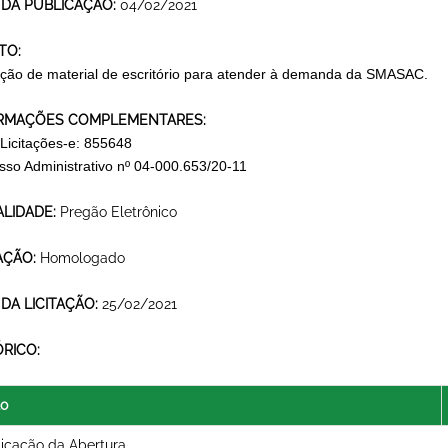
 DA PUBLICAÇÃO:
04/02/2021
TO:
ição de material de escritório para atender à demanda da SMASAC.
RMAÇÕES COMPLEMENTARES:
 Licitações-e: 855648
sso Administrativo nº 04-000.653/20-11
LIDADE:
Pregão Eletrônico
AÇÃO:
Homologado
 DA LICITAÇÃO:
25/02/2021
ÓRICO:
lo
icação da Abertura