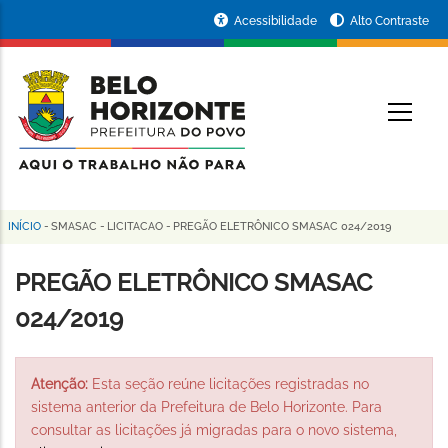
Pular
Portal
Acessibilidade
Alto Contraste
para
da
o
conteúdo
Prefeitura
O
principal
de
Belo
Horizonte
INÍCIO
-
SMASAC
-
LICITACAO
-
PREGÃO ELETRÔNICO SMASAC 024/2019
Trilha
de
PREGÃO ELETRÔNICO SMASAC
navegação
024/2019
Atenção:
Esta seção reúne licitações registradas no
sistema anterior da Prefeitura de Belo Horizonte. Para
consultar as licitações já migradas para o novo sistema,