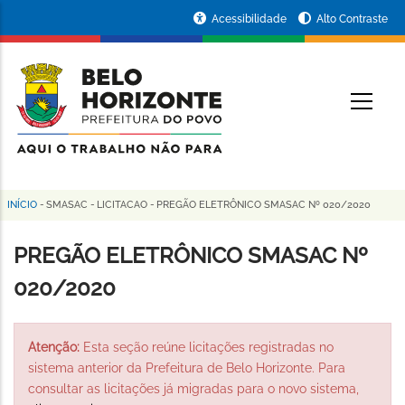
Pular
Portal
Acessibilidade
Alto Contraste
para
da
o
conteúdo
Prefeitura
O
principal
de
Belo
Horizonte
INÍCIO
-
SMASAC
-
LICITACAO
-
PREGÃO ELETRÔNICO SMASAC Nº 020/2020
Trilha
de
PREGÃO ELETRÔNICO SMASAC Nº
navegação
020/2020
Atenção:
Esta seção reúne licitações registradas no
sistema anterior da Prefeitura de Belo Horizonte. Para
consultar as licitações já migradas para o novo sistema,