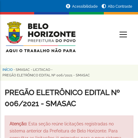
Pular
Portal
Acessibilidade
Alto Contraste
para
da
o
conteúdo
Prefeitura
O
principal
de
Belo
Horizonte
INÍCIO
-
SMASAC
-
LICITACAO
-
Trilha
PREGÃO ELETRÔNICO EDITAL Nº 006/2021 - SMASAC
de
PREGÃO ELETRÔNICO EDITAL Nº
navegação
006/2021 - SMASAC
Atenção:
Esta seção reúne licitações registradas no
sistema anterior da Prefeitura de Belo Horizonte. Para
consultar as licitações já migradas para o novo sistema,