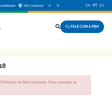
−
+
A
A
EN
PT
ES
ssibilidade
Alto Contraste
FALE COM A PBH
A
18
Prefeitura de Belo Horizonte. Para consultar as