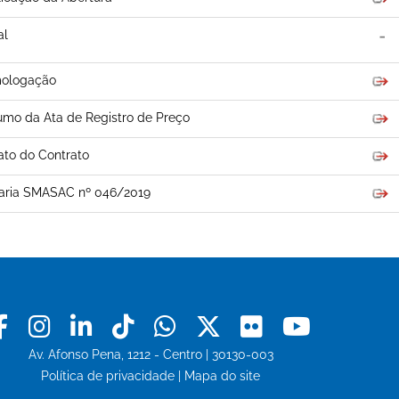
al
ologação
mo da Ata de Registro de Preço
ato do Contrato
taria SMASAC nº 046/2019
Facebook
Instagram
Linkedin
Tiktok
Whatsapp
X
Flickr
Youtu
Av. Afonso Pena, 1212 - Centro | 30130-003
Política de privacidade
|
Mapa do site