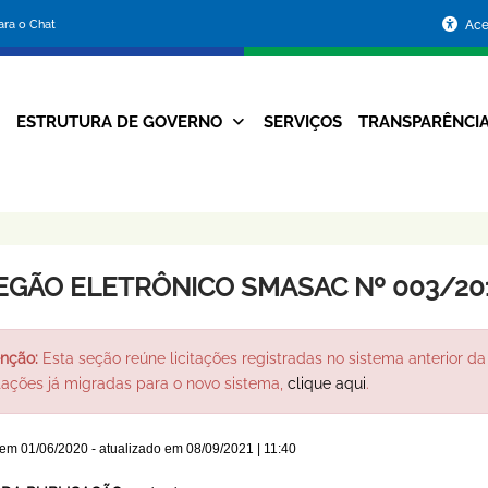
Portal
para o Chat
Ace
da
Prefeitura
ESTRUTURA DE GOVERNO
SERVIÇOS
TRANSPARÊNCI
Navegação
de
Principal
Belo
Horizonte
EGÃO ELETRÔNICO SMASAC Nº 003/20
nção:
Esta seção reúne licitações registradas no sistema anterior da 
itações já migradas para o novo sistema,
clique aqui
.
 em
01/06/2020
- atualizado em
08/09/2021 | 11:40