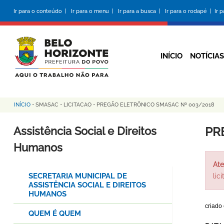
Pular
Ir para o conteúdo |
Ir para o menu |
Ir para a busca |
Ir para o rodapé |
Ir 
para
o
conteúdo
principal
INÍCIO
NOTÍCIAS
INÍCIO
-
SMASAC
-
LICITACAO
-
PREGÃO ELETRÔNICO SMASAC Nº 003/2018
Trilha
de
Assistência Social e Direitos
PR
navegação
Humanos
Ate
SECRETARIA MUNICIPAL DE
lic
ASSISTÊNCIA SOCIAL E DIREITOS
HUMANOS
criado
QUEM É QUEM