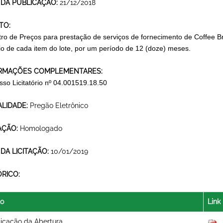
 DA PUBLICAÇÃO:
21/12/2018
TO:
tro de Preços para prestação de serviços de fornecimento de Coffee Br
rio de cada item do lote, por um período de 12 (doze) meses.
RMAÇÕES COMPLEMENTARES:
sso Licitatório nº 04.001519.18.50
LIDADE:
Pregão Eletrônico
AÇÃO:
Homologado
 DA LICITAÇÃO:
10/01/2019
ÓRICO:
lo
Link
icação da Abertura