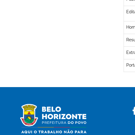
Edit
Hom
Resu
Extr
Por