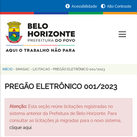
Pular
Portal
Acessibilidade
Alto Contraste
para
da
o
conteúdo
Prefeitura
O
principal
de
Belo
Horizonte
INÍCIO
-
SMASAC
-
LICITACAO
-
PREGÃO ELETRÔNICO 001/2023
Trilha
de
PREGÃO ELETRÔNICO 001/2023
navegação
Atenção:
Esta seção reúne licitações registradas no
sistema anterior da Prefeitura de Belo Horizonte. Para
consultar as licitações já migradas para o novo sistema,
clique aqui
.