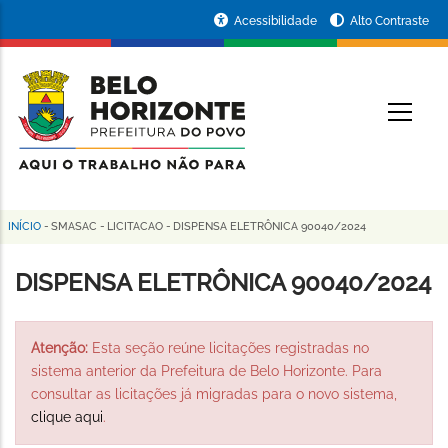
Pular
Portal
Acessibilidade
Alto Contraste
para
da
o
conteúdo
Prefeitura
O
principal
de
Belo
Horizonte
INÍCIO
-
SMASAC
-
LICITACAO
-
DISPENSA ELETRÔNICA 90040/2024
Trilha
de
DISPENSA ELETRÔNICA 90040/2024
navegação
Atenção:
Esta seção reúne licitações registradas no
sistema anterior da Prefeitura de Belo Horizonte. Para
consultar as licitações já migradas para o novo sistema,
clique aqui
.