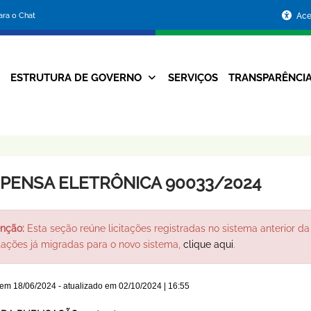
Portal
para o Chat
Ace
da
Prefeitura
ESTRUTURA DE GOVERNO
SERVIÇOS
TRANSPARÊNCI
Navegação
de
Principal
Belo
Horizonte
SPENSA ELETRÔNICA 90033/2024
nção:
Esta seção reúne licitações registradas no sistema anterior da 
itações já migradas para o novo sistema,
clique aqui
.
 em
18/06/2024
- atualizado em
02/10/2024 | 16:55