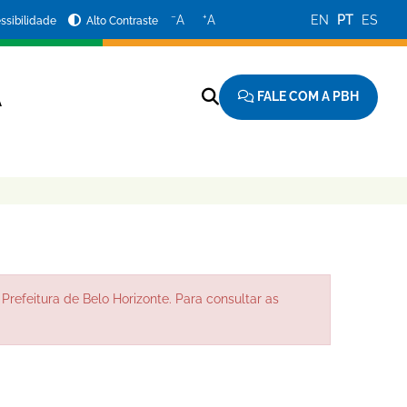
−
+
A
A
EN
PT
ES
ssibilidade
Alto Contraste
FALE COM A PBH
A
Prefeitura de Belo Horizonte. Para consultar as