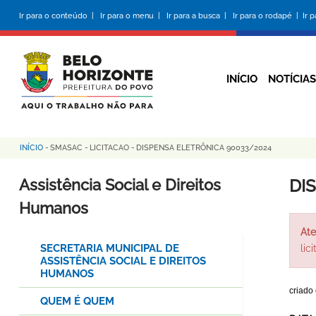
Pular
Ir para o conteúdo |
Ir para o menu |
Ir para a busca |
Ir para o rodapé |
Ir 
para
o
conteúdo
principal
INÍCIO
NOTÍCIAS
INÍCIO
-
SMASAC
-
LICITACAO
-
DISPENSA ELETRÔNICA 90033/2024
Trilha
de
Assistência Social e Direitos
DI
navegação
Humanos
Ate
SECRETARIA MUNICIPAL DE
lic
ASSISTÊNCIA SOCIAL E DIREITOS
HUMANOS
criado
QUEM É QUEM