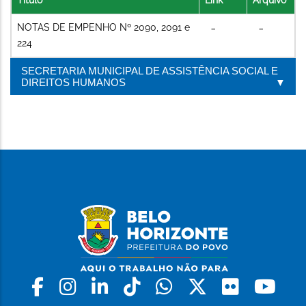
NOTAS DE EMPENHO Nº 2090, 2091 e
224
SECRETARIA MUNICIPAL DE ASSISTÊNCIA SOCIAL E
DIREITOS HUMANOS
Facebook
Instagram
Linkedin
Tiktok
Whatsapp
X
Flickr
Yo