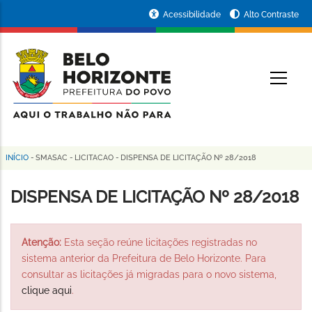
Pular
Portal
Acessibilidade
Alto Contraste
para
da
o
conteúdo
Prefeitura
O
principal
de
Belo
Horizonte
INÍCIO
-
SMASAC
-
LICITACAO
-
DISPENSA DE LICITAÇÃO Nº 28/2018
Trilha
de
DISPENSA DE LICITAÇÃO Nº 28/2018
navegação
Atenção:
Esta seção reúne licitações registradas no
sistema anterior da Prefeitura de Belo Horizonte. Para
consultar as licitações já migradas para o novo sistema,
clique aqui
.