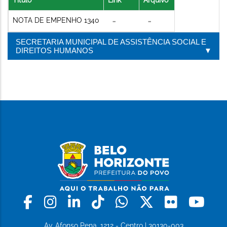
NOTA DE EMPENHO 1340
SECRETARIA MUNICIPAL DE ASSISTÊNCIA SOCIAL E
DIREITOS HUMANOS
Facebook
Instagram
Linkedin
Tiktok
Whatsapp
X
Flickr
Yo
Av. Afonso Pena, 1212 - Centro | 30130-003