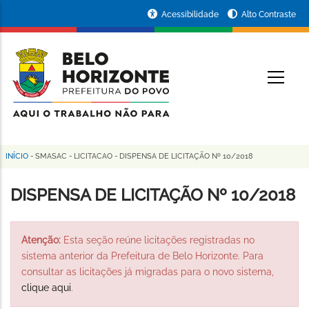
Pular
Portal
Acessibilidade
Alto Contraste
para
da
o
conteúdo
Prefeitura
O
principal
de
Belo
Horizonte
INÍCIO
-
SMASAC
-
LICITACAO
-
DISPENSA DE LICITAÇÃO Nº 10/2018
Trilha
de
DISPENSA DE LICITAÇÃO Nº 10/2018
navegação
Atenção:
Esta seção reúne licitações registradas no
sistema anterior da Prefeitura de Belo Horizonte. Para
consultar as licitações já migradas para o novo sistema,
clique aqui
.