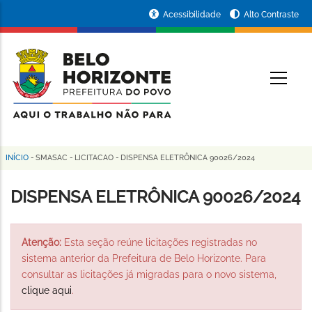
Pular
Portal
Acessibilidade
Alto Contraste
para
da
o
conteúdo
Prefeitura
O
principal
de
Belo
Horizonte
INÍCIO
-
SMASAC
-
LICITACAO
-
DISPENSA ELETRÔNICA 90026/2024
Trilha
de
DISPENSA ELETRÔNICA 90026/2024
navegação
Atenção:
Esta seção reúne licitações registradas no
sistema anterior da Prefeitura de Belo Horizonte. Para
consultar as licitações já migradas para o novo sistema,
clique aqui
.