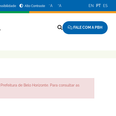
−
+
A
A
EN
PT
ES
ssibilidade
Alto Contraste
FALE COM A PBH
A
Prefeitura de Belo Horizonte. Para consultar as