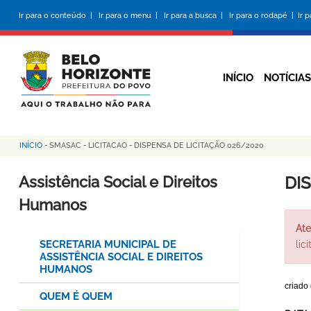
Pular
Ir para o conteúdo |
Ir para o menu |
Ir para a busca |
Ir para o rodapé |
Ir 
para
o
conteúdo
principal
INÍCIO
NOTÍCIAS
INÍCIO
-
SMASAC
-
LICITACAO
-
DISPENSA DE LICITAÇÃO 026/2020
Trilha
de
Assistência Social e Direitos
DI
navegação
Humanos
Ate
SECRETARIA MUNICIPAL DE
lic
ASSISTÊNCIA SOCIAL E DIREITOS
HUMANOS
criado
QUEM É QUEM