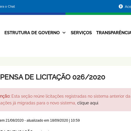
Portal
para o Chat
Ace
da
Prefeitura
ESTRUTURA DE GOVERNO
SERVIÇOS
TRANSPARÊNCI
Navegação
de
Principal
Belo
Horizonte
SPENSA DE LICITAÇÃO 026/2020
nção:
Esta seção reúne licitações registradas no sistema anterior da 
itações já migradas para o novo sistema,
clique aqui
.
 em
21/08/2020
- atualizado em
18/09/2020 | 10:59