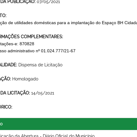
 DA PUBLICAÇÃO:
07/05/2021
TO:
ição de utilidades domésticas para a implantação do Espaço BH Cidadan
RMAÇÕES COMPLEMENTARES:
citações-e: 870828
sso administrativo nº 01.024.777/21-67
LIDADE:
Dispensa de Licitação
AÇÃO:
Homologado
 DA LICITAÇÃO:
14/05/2021
ÓRICO:
lo
icação da Abertura - Diário Oficial do Município