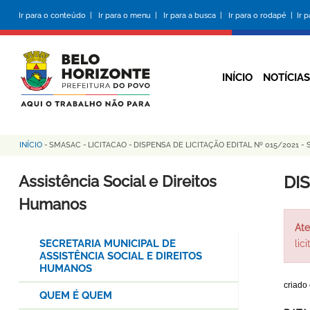
Pular
Ir para o conteúdo |
Ir para o menu |
Ir para a busca |
Ir para o rodapé |
Ir 
para
o
conteúdo
principal
INÍCIO
NOTÍCIAS
INÍCIO
-
SMASAC
-
LICITACAO
-
DISPENSA DE LICITAÇÃO EDITAL Nº 015/2021 -
Trilha
de
Assistência Social e Direitos
DI
navegação
Humanos
Ate
SECRETARIA MUNICIPAL DE
lic
ASSISTÊNCIA SOCIAL E DIREITOS
HUMANOS
criado
QUEM É QUEM