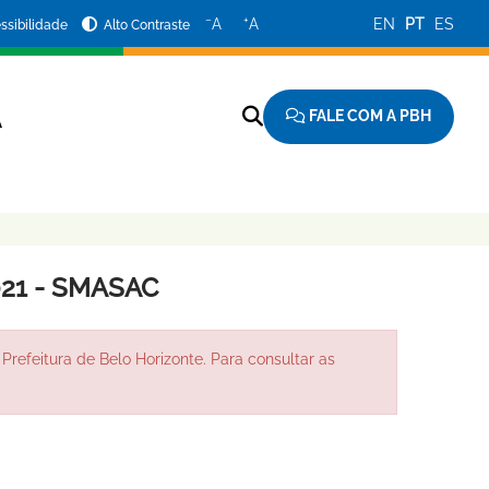
−
+
A
A
EN
PT
ES
ssibilidade
Alto Contraste
FALE COM A PBH
A
021 - SMASAC
Prefeitura de Belo Horizonte. Para consultar as