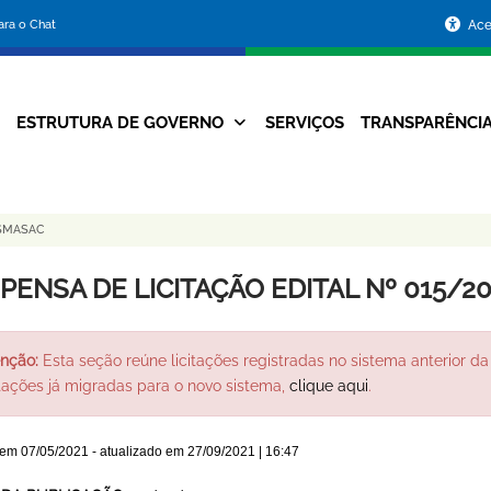
Portal
para o Chat
Ace
da
Prefeitura
ESTRUTURA DE GOVERNO
SERVIÇOS
TRANSPARÊNCI
Navegação
de
Principal
Belo
 SMASAC
Horizonte
SPENSA DE LICITAÇÃO EDITAL Nº 015/2
nção:
Esta seção reúne licitações registradas no sistema anterior da 
itações já migradas para o novo sistema,
clique aqui
.
 em
07/05/2021
- atualizado em
27/09/2021 | 16:47