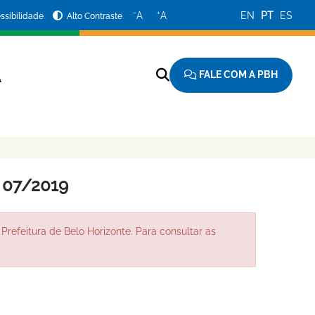
−
+
A
A
EN
PT
ES
ssibilidade
Alto Contraste
FALE COM A PBH
A
07/2019
Prefeitura de Belo Horizonte. Para consultar as