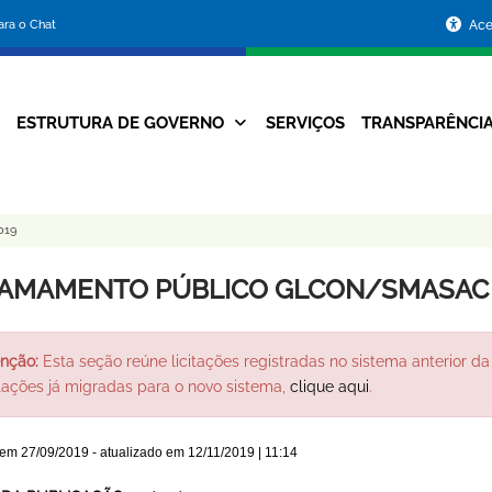
Portal
para o Chat
Ace
da
Prefeitura
ESTRUTURA DE GOVERNO
SERVIÇOS
TRANSPARÊNCI
Navegação
de
Principal
Belo
019
Horizonte
AMAMENTO PÚBLICO GLCON/SMASAC 
nção:
Esta seção reúne licitações registradas no sistema anterior da 
itações já migradas para o novo sistema,
clique aqui
.
 em
27/09/2019
- atualizado em
12/11/2019 | 11:14