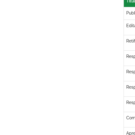
Títu
Publ
Edit
Reti
Resp
Resp
Resp
Resp
Com
Apr