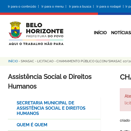
Pular
Ir para o conteúdo |
Ir para o menu |
Ir para a busca |
Ir para o rodapé |
Ir 
para
o
conteúdo
principal
INÍCIO
NOTÍCIAS
INÍCIO
-
SMASAC
-
LICITACAO
-
CHAMAMENTO PÚBLICO GLCON/SMASAC 07/2
Trilha
de
Assistência Social e Direitos
CH
navegação
Humanos
Ate
SECRETARIA MUNICIPAL DE
lic
ASSISTÊNCIA SOCIAL E DIREITOS
HUMANOS
criado
QUEM É QUEM