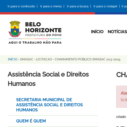
Pular
Ir para o conteúdo |
Ir para o menu |
Ir para a busca |
Ir para o rodapé |
Ir 
para
o
conteúdo
principal
INÍCIO
NOTÍCIAS
INÍCIO
-
SMASAC
-
LICITACAO
-
CHAMAMENTO PÚBLICO SMASAC 003-2019
Trilha
de
Assistência Social e Direitos
CH
navegação
Humanos
Ate
SECRETARIA MUNICIPAL DE
lic
ASSISTÊNCIA SOCIAL E DIREITOS
HUMANOS
criado
QUEM É QUEM