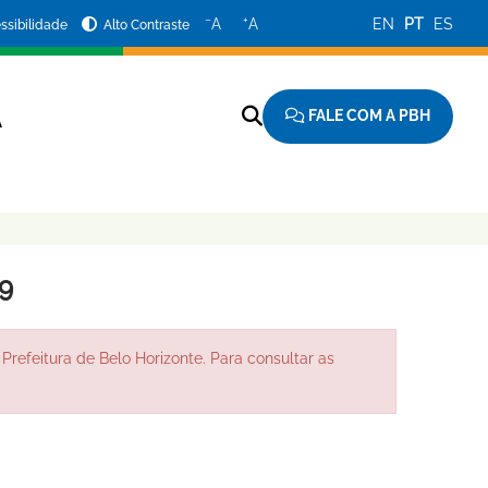
−
+
A
A
EN
PT
ES
ssibilidade
Alto Contraste
FALE COM A PBH
A
9
Prefeitura de Belo Horizonte. Para consultar as