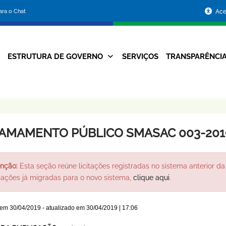
Portal
para o Chat
Ace
da
Prefeitura
ESTRUTURA DE GOVERNO
SERVIÇOS
TRANSPARÊNCI
Navegação
de
Principal
Belo
Horizonte
AMAMENTO PÚBLICO SMASAC 003-201
nção:
Esta seção reúne licitações registradas no sistema anterior da 
itações já migradas para o novo sistema,
clique aqui
.
 em
30/04/2019
- atualizado em
30/04/2019 | 17:06