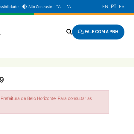
−
+
A
A
EN
PT
ES
ssibilidade
Alto Contraste
FALE COM A PBH
A
9
Prefeitura de Belo Horizonte. Para consultar as