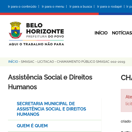
Pular
Ir para o conteúdo |
Ir para o menu |
Ir para a busca |
Ir para o rodapé |
Ir 
para
o
conteúdo
principal
INÍCIO
NOTÍCIAS
INÍCIO
-
SMASAC
-
LICITACAO
-
CHAMAMENTO PÚBLICO SMASAC 002-2019
Trilha
de
Assistência Social e Direitos
CH
navegação
Humanos
Ate
SECRETARIA MUNICIPAL DE
lic
ASSISTÊNCIA SOCIAL E DIREITOS
HUMANOS
criado
QUEM É QUEM