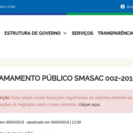
Portal
para o Chat
Ace
da
Prefeitura
ESTRUTURA DE GOVERNO
SERVIÇOS
TRANSPARÊNCI
Navegação
de
Principal
Belo
Horizonte
AMAMENTO PÚBLICO SMASAC 002-201
nção:
Esta seção reúne licitações registradas no sistema anterior da 
itações já migradas para o novo sistema,
clique aqui
.
 em
30/04/2019
- atualizado em
30/04/2019 | 12:09