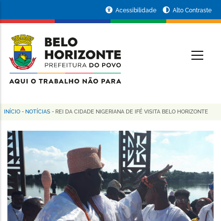
Pular
Portal
Acessibilidade
Alto Contraste
para
da
o
conteúdo
Prefeitura
O
principal
de
Belo
Horizonte
INÍCIO
-
NOTÍCIAS
-
REI DA CIDADE NIGERIANA DE IFÉ VISITA BELO HORIZONTE
Trilha
de
navegação