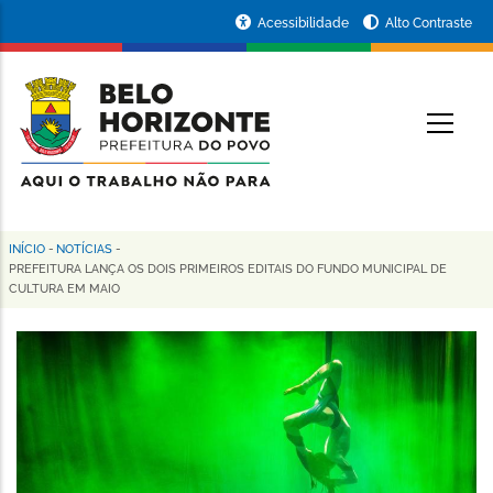
Pular
Portal
Acessibilidade
Alto Contraste
para
da
o
conteúdo
Prefeitura
O
principal
de
Belo
Horizonte
INÍCIO
-
NOTÍCIAS
-
Trilha
PREFEITURA LANÇA OS DOIS PRIMEIROS EDITAIS DO FUNDO MUNICIPAL DE
CULTURA EM MAIO
de
navegação