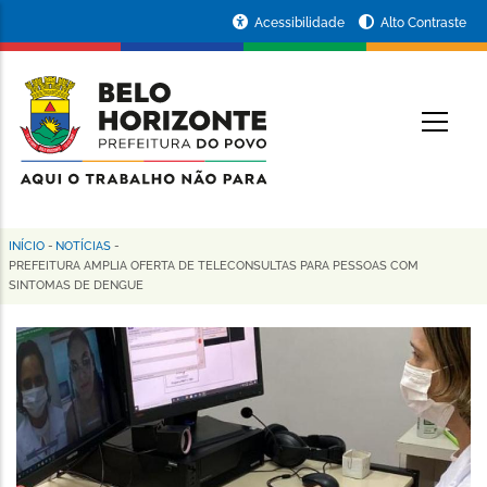
Pular
Portal
Acessibilidade
Alto Contraste
para
da
o
conteúdo
Prefeitura
O
principal
de
Belo
Horizonte
INÍCIO
-
NOTÍCIAS
-
Trilha
PREFEITURA AMPLIA OFERTA DE TELECONSULTAS PARA PESSOAS COM
SINTOMAS DE DENGUE
de
navegação