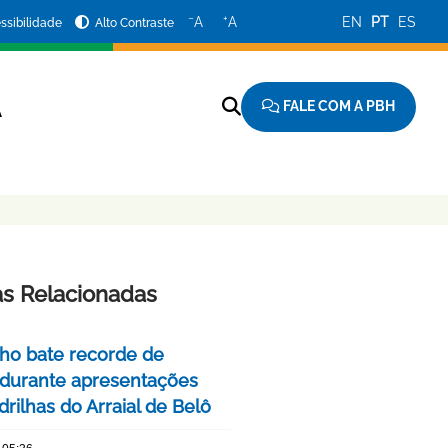
−
+
A
A
EN
PT
ES
ssibilidade
Alto Contraste
FALE COM A PBH
A
as Relacionadas
nho bate recorde de
 durante apresentações
rilhas do Arraial de Belô