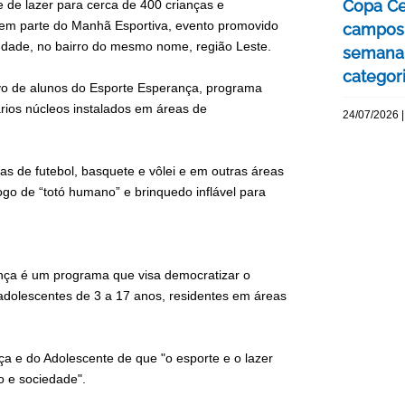
Copa Ce
e de lazer para cerca de 400 crianças e
azem parte do Manhã Esportiva, evento promovido
campos 
audade, no bairro do mesmo nome, região Leste.
semana 
categor
sivo de alunos do Esporte Esperança, programa
rios núcleos instalados em áreas de
24/07/2026 |
as de futebol, basquete e vôlei e em outras áreas
ogo de “totó humano” e brinquedo inflável para
ança é um programa que visa democratizar o
 adolescentes de 3 a 17 anos, residentes em áreas
ça e do Adolescente de que "o esporte e o lazer
o e sociedade".