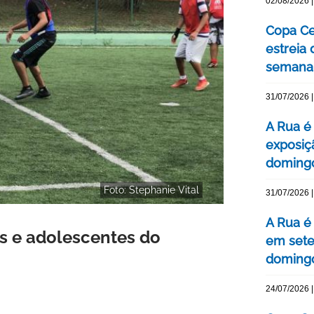
02/08/2026 |
Copa Ce
estreia
semana
31/07/2026 |
A Rua é 
exposiç
domingo
Foto: Stephanie Vital
31/07/2026 |
A Rua é
s e adolescentes do
em sete
domingo
24/07/2026 |