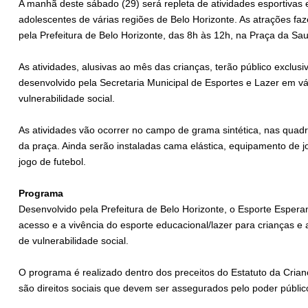
A manhã deste sábado (29) será repleta de atividades esportivas 
adolescentes de várias regiões de Belo Horizonte. As atrações f
pela Prefeitura de Belo Horizonte, das 8h às 12h, na Praça da S
As atividades, alusivas ao mês das crianças, terão público exclu
desenvolvido pela Secretaria Municipal de Esportes e Lazer em vá
vulnerabilidade social.
As atividades vão ocorrer no campo de grama sintética, nas quadr
da praça. Ainda serão instaladas cama elástica, equipamento de j
jogo de futebol.
Programa
Desenvolvido pela Prefeitura de Belo Horizonte, o Esporte Esper
acesso e a vivência do esporte educacional/lazer para crianças e
de vulnerabilidade social.
O programa é realizado dentro dos preceitos do Estatuto da Crian
são direitos sociais que devem ser assegurados pelo poder públic