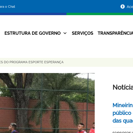
Portal
para o Chat
Ace
da
Prefeitura
ESTRUTURA DE GOVERNO
SERVIÇOS
TRANSPARÊNCI
Navegação
de
Principal
Belo
TES DO PROGRAMA ESPORTE ESPERANÇA
Horizonte
Notíci
Mineiri
público
das quad