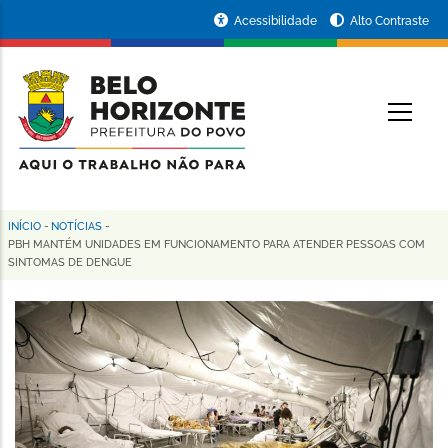
Pular
Portal
Acessibilidade
Alto Contraste
para
da
o
conteúdo
Prefeitura
O
principal
de
Belo
Horizonte
INÍCIO
-
NOTÍCIAS
-
Trilha
PBH MANTÉM UNIDADES EM FUNCIONAMENTO PARA ATENDER PESSOAS COM
SINTOMAS DE DENGUE
de
navegação