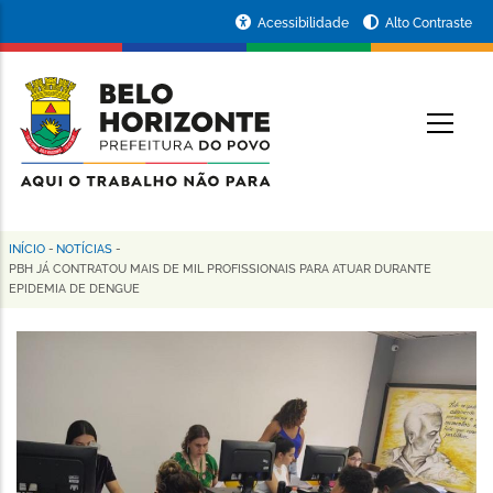
Pular
Portal
Acessibilidade
Alto Contraste
para
da
o
conteúdo
Prefeitura
O
principal
de
Belo
Horizonte
INÍCIO
-
NOTÍCIAS
-
Trilha
PBH JÁ CONTRATOU MAIS DE MIL PROFISSIONAIS PARA ATUAR DURANTE
EPIDEMIA DE DENGUE
de
navegação