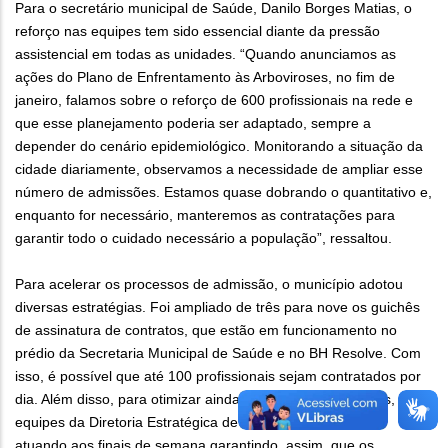
Para o secretário municipal de Saúde, Danilo Borges Matias, o
reforço nas equipes tem sido essencial diante da pressão
assistencial em todas as unidades. “Quando anunciamos as
ações do Plano de Enfrentamento às Arboviroses, no fim de
janeiro, falamos sobre o reforço de 600 profissionais na rede e
que esse planejamento poderia ser adaptado, sempre a
depender do cenário epidemiológico. Monitorando a situação da
cidade diariamente, observamos a necessidade de ampliar esse
número de admissões. Estamos quase dobrando o quantitativo e,
enquanto for necessário, manteremos as contratações para
garantir todo o cuidado necessário a população”, ressaltou.
Para acelerar os processos de admissão, o município adotou
diversas estratégias. Foi ampliado de três para nove os guichês
de assinatura de contratos, que estão em funcionamento no
prédio da Secretaria Municipal de Saúde e no BH Resolve. Com
isso, é possível que até 100 profissionais sejam contratados por
dia. Além disso, para otimizar ainda mais os procedimentos, as
equipes da Diretoria Estratégica de Pessoas (DIEP) estão
atuando aos finais de semana garantindo, assim, que os