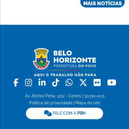
MAIS NOTÍCIAS
Facebook
Instagram
Linkedin
Tiktok
Whatsapp
X
Flickr
Yo
Av. Afonso Pena, 1212 - Centro | 30130-003
Política de privacidade
|
Mapa do site
FALE COM A
PBH