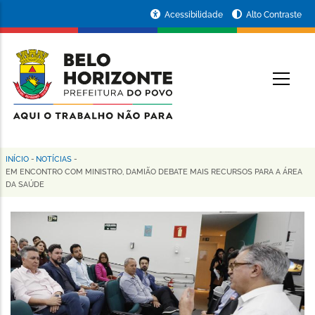
Pular
Portal
Acessibilidade
Alto Contraste
para
da
o
conteúdo
Prefeitura
O
principal
de
Belo
Horizonte
INÍCIO
-
NOTÍCIAS
-
Trilha
EM ENCONTRO COM MINISTRO, DAMIÃO DEBATE MAIS RECURSOS PARA A ÁREA
DA SAÚDE
de
navegação