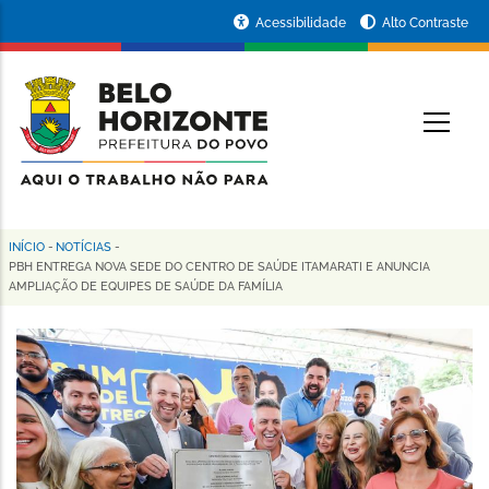
Pular
Portal
Acessibilidade
Alto Contraste
para
da
o
conteúdo
Prefeitura
O
principal
de
Belo
Horizonte
INÍCIO
-
NOTÍCIAS
-
Trilha
PBH ENTREGA NOVA SEDE DO CENTRO DE SAÚDE ITAMARATI E ANUNCIA
AMPLIAÇÃO DE EQUIPES DE SAÚDE DA FAMÍLIA
de
navegação