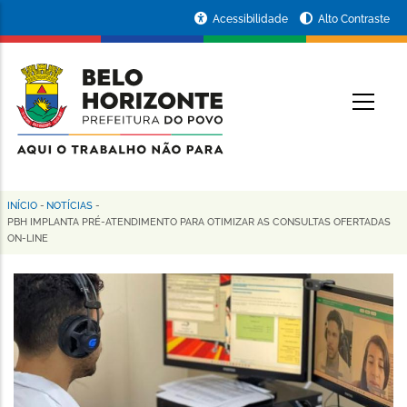
Pular
Portal
Acessibilidade
Alto Contraste
para
da
o
conteúdo
Prefeitura
O
principal
de
Belo
Horizonte
INÍCIO
-
NOTÍCIAS
-
Trilha
PBH IMPLANTA PRÉ-ATENDIMENTO PARA OTIMIZAR AS CONSULTAS OFERTADAS
ON-LINE
de
navegação