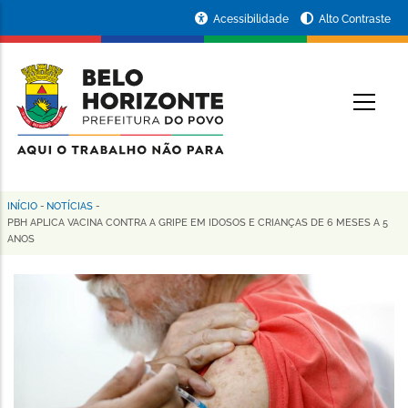
Pular
Portal
Acessibilidade
Alto Contraste
para
da
o
conteúdo
Prefeitura
O
principal
de
Belo
Horizonte
INÍCIO
-
NOTÍCIAS
-
Trilha
PBH APLICA VACINA CONTRA A GRIPE EM IDOSOS E CRIANÇAS DE 6 MESES A 5
ANOS
de
navegação