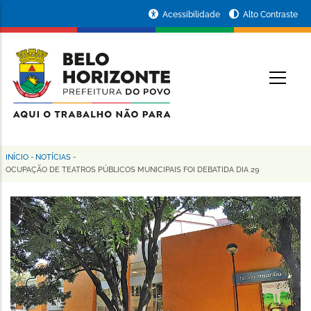
Pular
Portal
Acessibilidade
Alto Contraste
para
da
o
conteúdo
Prefeitura
O
principal
de
Belo
Horizonte
INÍCIO
-
NOTÍCIAS
-
Trilha
OCUPAÇÃO DE TEATROS PÚBLICOS MUNICIPAIS FOI DEBATIDA DIA 29
de
navegação