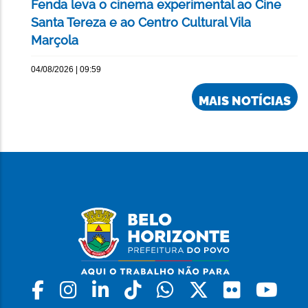
Fenda leva o cinema experimental ao Cine
Santa Tereza e ao Centro Cultural Vila
Marçola
04/08/2026 | 09:59
MAIS NOTÍCIAS
Facebook
Instagram
Linkedin
Tiktok
Whatsapp
X
Flickr
Yo