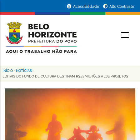
Pular
Portal
Acessibilidade
Alto Contraste
para
da
o
conteúdo
Prefeitura
O
principal
de
Belo
Horizonte
INÍCIO
-
NOTÍCIAS
-
Trilha
EDITAIS DO FUNDO DE CULTURA DESTINAM R$13 MILHÕES A 182 PROJETOS
de
navegação