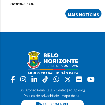
06/08/2026 | 14:09
MAIS NOTÍCIAS
Facebook
Instagram
Linkedin
Tiktok
Whatsapp
X
Flickr
Yo
Av. Afonso Pena, 1212 - Centro | 30130-003
Política de privacidade
|
Mapa do site
FALE COM A
PBH