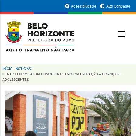
Pular
Portal
Acessibilidade
Alto Contraste
para
da
o
conteúdo
Prefeitura
O
principal
de
Belo
Horizonte
INÍCIO
-
NOTÍCIAS
-
Trilha
CENTRO POP MIGUILIM COMPLETA 28 ANOS NA PROTEÇÃO A CRIANÇAS E
ADOLESCENTES
de
navegação