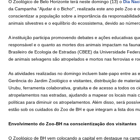
O Zoológico de Belo Horizonte terá neste domingo (13) o
Dia Nac
da Campanha “Ajudar é o Bicho!”, realizada este ano pelo Zoo e out
conscientizar a população sobre a importância da responsabilidad
animais silvestres e o equilíbrio do ecossistema, devido ao núme
A instituição participa promovendo debates e ações educativas q
responsável e o quanto as mortes dos animais impactam na fauna 
Brasileiro de Ecologia de Estradas (CBEE) da Universidade Feder
de animais selvagens são atropelados e mortos nas ferrovias e ro
As atividades realizadas no domingo incluem bate-papo entre as
Gerência do Jardim Zoológico e visitantes, distribuição de materia
Urubu, ferramenta colaborativa, gratuita e de acesso a todos os 
atropelamentos nas estradas, ajudando a mapear os locais mais cr
políticas para diminuir os atropelamentos. Além disso, será poss
estão sob os cuidados do Zoo de BH e que integram a lista dos m
Envolvimento do Zoo-BH na conscientização dos visitantes
O Zoológico de BH vem colocando a capital em destaque na camp