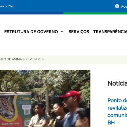
Portal
para o Chat
Ace
da
Prefeitura
ESTRUTURA DE GOVERNO
SERVIÇOS
TRANSPARÊNCI
Navegação
de
Principal
Belo
TO DE ANIMAIS SILVESTRES
Horizonte
Notíci
Ponto d
revital
comunid
BH