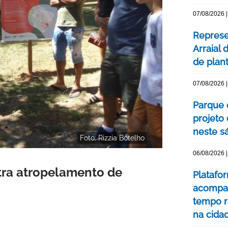
07/08/2026 |
Represe
Arraial 
de plan
07/08/2026 |
Parque 
projeto
neste s
Foto: Rizzia Botelho
06/08/2026 |
ra atropelamento de
Platafo
acompa
tempo r
na cida