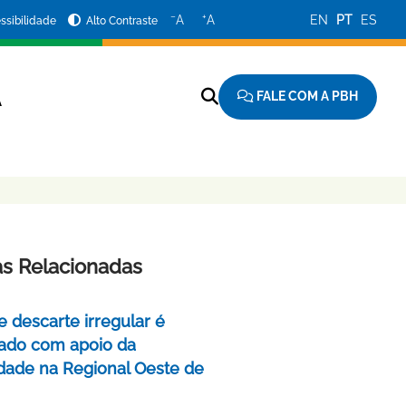
−
+
A
A
EN
PT
ES
ssibilidade
Alto Contraste
FALE COM A PBH
A
as Relacionadas
e descarte irregular é
izado com apoio da
ade na Regional Oeste de