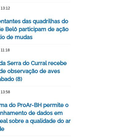
 13:12
ntantes das quadrilhas do
de Belô participam de ação
tio de mudas
 11:18
da Serra do Curral recebe
 de observação de aves
ábado (8)
 13:58
rma do ProAr-BH permite o
nhamento de dados em
eal sobre a qualidade do ar
de