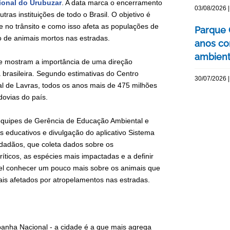
ional do Urubuzar
. A data marca o encerramento
03/08/2026 |
ras instituições de todo o Brasil. O objetivo é
e no trânsito e como isso afeta as populações de
Parque 
ro de animais mortos nas estradas.
anos co
ambienta
ue mostram a importância de uma direção
brasileira. Segundo estimativas do Centro
30/07/2026 |
al de Lavras, todos os anos mais de 475 milhões
dovias do país.
 equipes de Gerência de Educação Ambiental e
is educativos e divulgação do aplicativo Sistema
cidadãos, que coleta dados sobre os
íticos, as espécies mais impactadas e a definir
ível conhecer um pouco mais sobre os animais que
ais afetados por atropelamentos nas estradas.
anha Nacional - a cidade é a que mais agrega