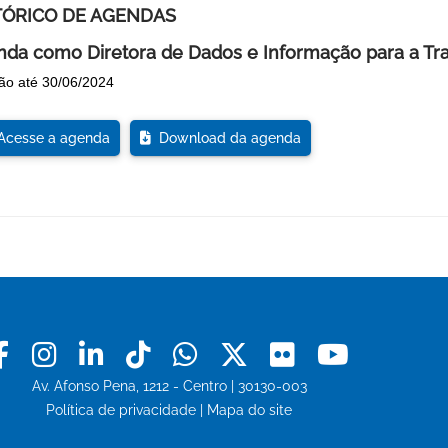
TÓRICO DE AGENDAS
da como Diretora de Dados e Informação para a Tr
ão até 30/06/2024
cesse a agenda
Download da agenda
Facebook
Instagram
Linkedin
Tiktok
Whatsapp
X
Flickr
Youtu
Av. Afonso Pena, 1212 - Centro | 30130-003
Política de privacidade
|
Mapa do site