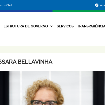
Portal
para o Chat
Ace
da
Prefeitura
ESTRUTURA DE GOVERNO
SERVIÇOS
TRANSPARÊNCI
Navegação
de
Principal
Belo
Horizonte
SSARA BELLAVINHA