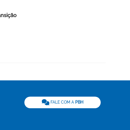
ansição
be
FALE COM A
PBH