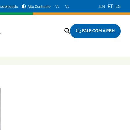
−
+
A
A
EN
PT
ES
ssibilidade
Alto Contraste
FALE COM A PBH
A