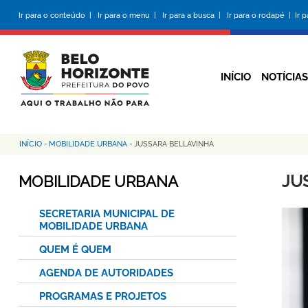
Pular
Ir para o conteúdo |
Ir para o menu |
Ir para a busca |
Ir para o rodapé |
Ir 
para
o
conteúdo
principal
INÍCIO
NOTÍCIAS
INÍCIO
-
MOBILIDADE URBANA
-
JUSSARA BELLAVINHA
Trilha
de
JU
MOBILIDADE URBANA
navegação
SECRETARIA MUNICIPAL DE
MOBILIDADE URBANA
QUEM É QUEM
AGENDA DE AUTORIDADES
PROGRAMAS E PROJETOS