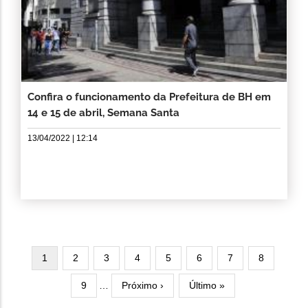
Confira o funcionamento da Prefeitura de BH em
14 e 15 de abril, Semana Santa
13/04/2022 | 12:14
Paginação
Página
1
Página
2
Página
3
Página
4
Página
5
Página
6
Página
7
Página
8
atual
Página
9
…
Próxima
Próximo ›
Última
Último »
página
página