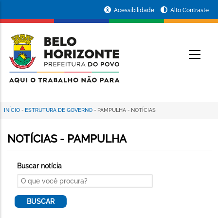
Pular
Portal
Acessibilidade
Alto Contraste
para
da
o
conteúdo
Prefeitura
O
principal
de
Belo
Horizonte
INÍCIO
-
ESTRUTURA DE GOVERNO
-
PAMPULHA
-
NOTÍCIAS
Trilha
de
NOTÍCIAS - PAMPULHA
navegação
Buscar notícia