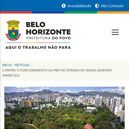
Pular
Portal
Acessibilidade
Alto Contraste
para
da
o
conteúdo
Prefeitura
O
principal
de
Belo
Horizonte
INÍCIO
-
NOTÍCIAS
-
Trilha
CONFIRA O FUNCIONAMENTO DA PBH NO FERIADO DE NOSSA SENHORA
APARECIDA
de
navegação