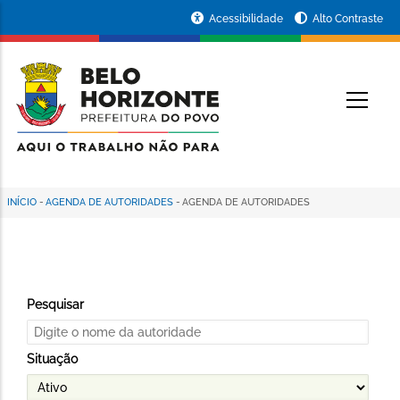
Pular
Portal
Acessibilidade
Alto Contraste
para
da
o
conteúdo
Prefeitura
O
principal
de
Belo
Horizonte
INÍCIO
-
AGENDA DE AUTORIDADES
-
AGENDA DE AUTORIDADES
Trilha
de
navegação
Pesquisar
Situação