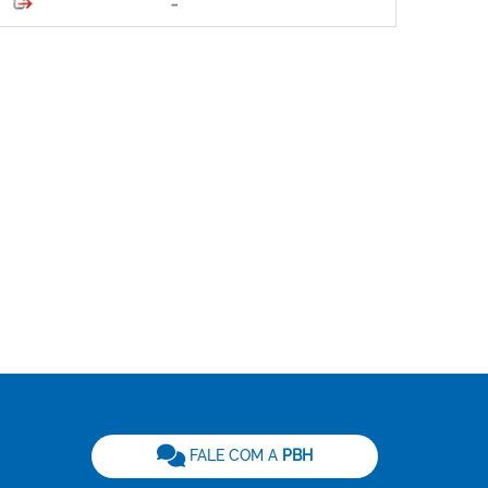
be
FALE COM A
PBH