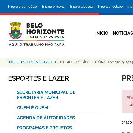
Pular
Ir para o conteúdo |
Ir para o menu |
Ir para a busca |
Ir para o rodapé |
Ir 
para
o
conteúdo
principal
INÍCIO
NOTÍCIAS
INÍCIO
-
ESPORTES E LAZER
-
LICITACAO
-
PREGÃO ELETRÔNICO Nº 93019/2024
Trilha
de
PR
ESPORTES E LAZER
navegação
SECRETARIA MUNICIPAL DE
ESPORTES E LAZER
Ate
lic
QUEM É QUEM
AGENDA DE AUTORIDADES
criado
PROGRAMAS E PROJETOS