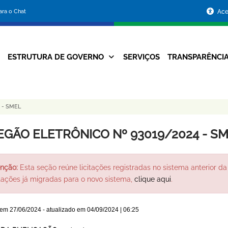
Portal
para o Chat
Ace
da
Prefeitura
ESTRUTURA DE GOVERNO
SERVIÇOS
TRANSPARÊNCI
Navegação
de
Principal
Belo
 - SMEL
Horizonte
EGÃO ELETRÔNICO Nº 93019/2024 - S
nção:
Esta seção reúne licitações registradas no sistema anterior da 
itações já migradas para o novo sistema,
clique aqui
.
 em
27/06/2024
- atualizado em
04/09/2024 | 06:25