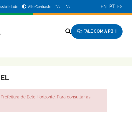
−
+
A
A
EN
PT
ES
ssibilidade
Alto Contraste
FALE COM A PBH
A
MEL
Prefeitura de Belo Horizonte. Para consultar as