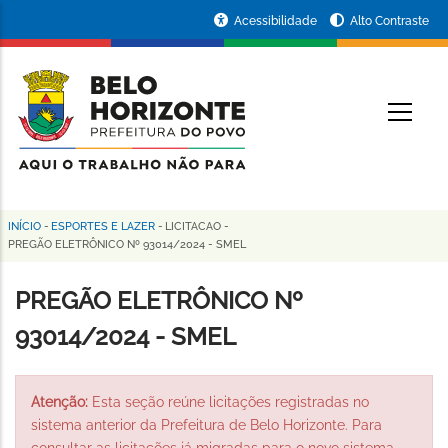
Pular
Portal
Acessibilidade
Alto Contraste
para
da
o
conteúdo
Prefeitura
O
principal
de
Belo
Horizonte
INÍCIO
-
ESPORTES E LAZER
-
LICITACAO
-
Trilha
PREGÃO ELETRÔNICO Nº 93014/2024 - SMEL
de
PREGÃO ELETRÔNICO Nº
navegação
93014/2024 - SMEL
Atenção:
Esta seção reúne licitações registradas no
sistema anterior da Prefeitura de Belo Horizonte. Para
consultar as licitações já migradas para o novo sistema,