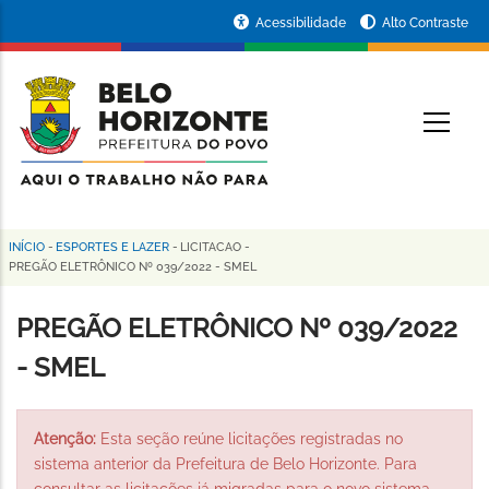
Pular
Portal
Acessibilidade
Alto Contraste
para
da
o
conteúdo
Prefeitura
O
principal
de
Belo
Horizonte
INÍCIO
-
ESPORTES E LAZER
-
LICITACAO
-
Trilha
PREGÃO ELETRÔNICO Nº 039/2022 - SMEL
de
PREGÃO ELETRÔNICO Nº 039/2022
navegação
- SMEL
Atenção:
Esta seção reúne licitações registradas no
sistema anterior da Prefeitura de Belo Horizonte. Para
consultar as licitações já migradas para o novo sistema,