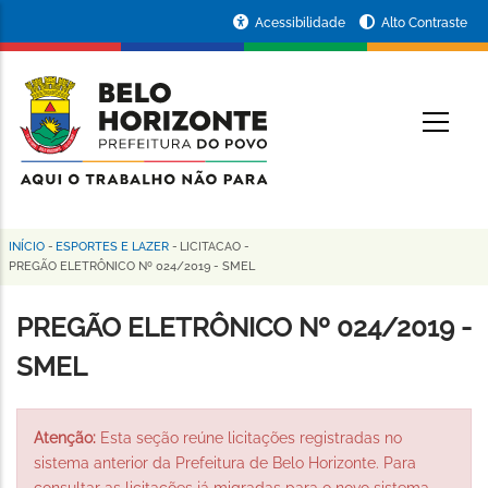
Pular
Portal
Acessibilidade
Alto Contraste
para
da
o
conteúdo
Prefeitura
O
principal
de
Belo
Horizonte
INÍCIO
-
ESPORTES E LAZER
-
LICITACAO
-
Trilha
PREGÃO ELETRÔNICO Nº 024/2019 - SMEL
de
PREGÃO ELETRÔNICO Nº 024/2019 -
navegação
SMEL
Atenção:
Esta seção reúne licitações registradas no
sistema anterior da Prefeitura de Belo Horizonte. Para
consultar as licitações já migradas para o novo sistema,