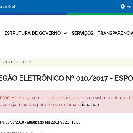
Portal
para o Chat
Ace
da
Prefeitura
ESTRUTURA DE GOVERNO
SERVIÇOS
TRANSPARÊNCI
Navegação
de
Principal
Belo
 ESPORTES E LAZER
Horizonte
EGÃO ELETRÔNICO Nº 010/2017 - ESP
nção:
Esta seção reúne licitações registradas no sistema anterior da 
itações já migradas para o novo sistema,
clique aqui
.
 em
18/07/2018
- atualizado em
22/11/2021 | 12:08