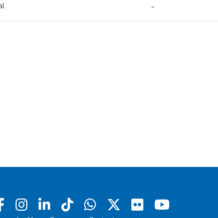
al
Facebook
Instagram
Linkedin
Tiktok
Whatsapp
X
Flickr
Youtu