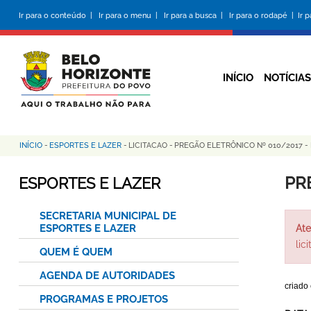
Pular
Ir para o conteúdo |
Ir para o menu |
Ir para a busca |
Ir para o rodapé |
Ir 
para
o
conteúdo
principal
INÍCIO
NOTÍCIAS
INÍCIO
-
ESPORTES E LAZER
-
LICITACAO
-
PREGÃO ELETRÔNICO Nº 010/2017 -
Trilha
de
PR
ESPORTES E LAZER
navegação
SECRETARIA MUNICIPAL DE
ESPORTES E LAZER
Ate
lic
QUEM É QUEM
AGENDA DE AUTORIDADES
criado
PROGRAMAS E PROJETOS