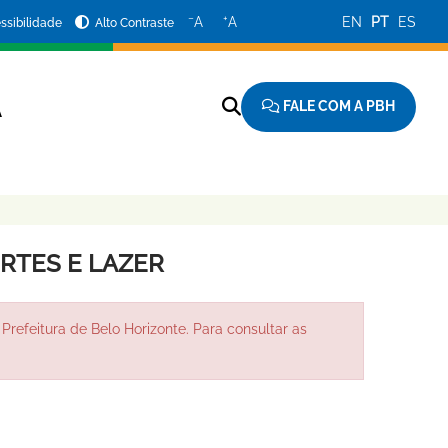
−
+
A
A
EN
PT
ES
ssibilidade
Alto Contraste
FALE COM A PBH
A
ORTES E LAZER
Prefeitura de Belo Horizonte. Para consultar as