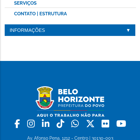
SERVIÇOS
CONTATO | ESTRUTURA
INFORMAÇÕES
Facebook
Instagram
Linkedin
Tiktok
Whatsapp
X
Flickr
Yo
Av. Afonso Pena, 1212 - Centro | 30130-003