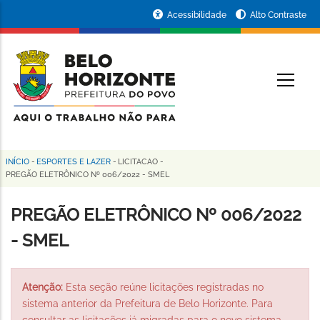
Pular
Portal
Acessibilidade
Alto Contraste
para
da
o
conteúdo
Prefeitura
O
principal
de
Belo
Horizonte
INÍCIO
-
ESPORTES E LAZER
-
LICITACAO
-
Trilha
PREGÃO ELETRÔNICO Nº 006/2022 - SMEL
de
PREGÃO ELETRÔNICO Nº 006/2022
navegação
- SMEL
Atenção:
Esta seção reúne licitações registradas no
sistema anterior da Prefeitura de Belo Horizonte. Para
consultar as licitações já migradas para o novo sistema,